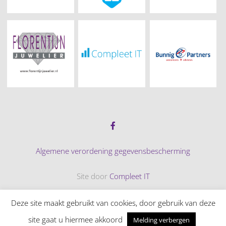
Algemene verordening gegevensbescherming
Site door
Compleet IT
© 2026 Tennispark Adegeest
Deze site maakt gebruikt van cookies, door gebruik van deze
site gaat u hiermee akkoord
Melding verbergen