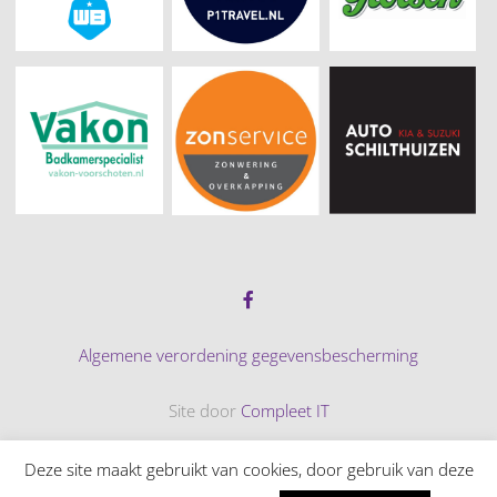
Algemene verordening gegevensbescherming
Site door
Compleet IT
© 2026 Tennispark Adegeest
Deze site maakt gebruikt van cookies, door gebruik van deze