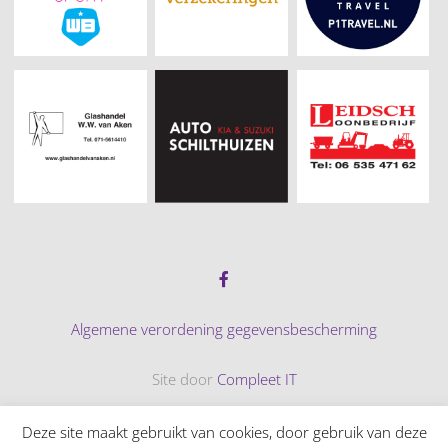
Algemene verordening gegevensbescherming
Site door
Compleet IT
© 2026 Tennispark Adegeest
Deze site maakt gebruikt van cookies, door gebruik van deze