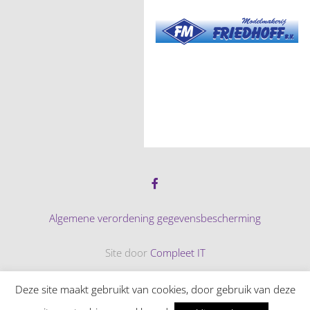
Algemene verordening gegevensbescherming
Site door
Compleet IT
© 2026 Tennispark Adegeest
Deze site maakt gebruikt van cookies, door gebruik van deze