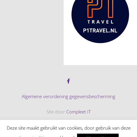
Algemene verordening gegevensbescherming
Site door
Compleet IT
© 2026 Tennispark Adegeest
Deze site maakt gebruikt van cookies, door gebruik van deze